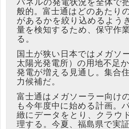
パネルの発電状況を全体で
般的。富士通はどのあたり
があるかを絞り込めるよう
量を検知するため、保守作
る。
国土が狭い日本ではメガソ
太陽光発電所）の用地不足
発電が増える見通し。集合
力候補だ。
富士通はメガソーラー向け
も今年度中に始める計画。
緻にデータをとり、クラウ
理する。今夏、福島県で実