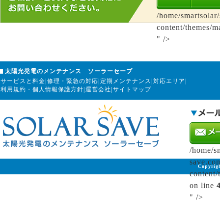
/home/smartsolar
content/themes/m
" />
太陽光発電のメンテナンス ソーラーセーブ
サービスと料金
|
修理・緊急の対応
|
定期メンテナンス
|
対応エリア
|
利用規約・個人情報保護方針
|
運営会社
|
サイトマップ
/home/sm
save.co
Copyrig
content/
on line
" />